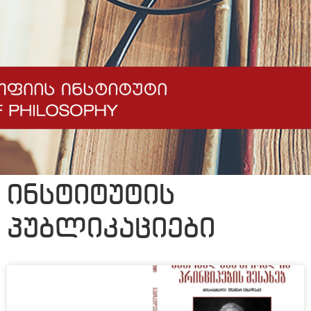
ᲘᲜᲡᲢᲘᲢᲣᲢᲘᲡ
ᲞᲣᲑᲚᲘᲙᲐᲪᲘᲔᲑᲘ