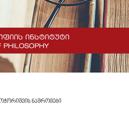
ბოჭორიშვის ნაშრომები